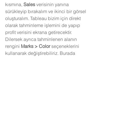
kısmına, 
Sales 
verisinin yanına 
sürükleyip bırakalım ve ikinci bir görsel 
oluşturalım. Tableau bizim için direkt 
olarak tahminleme işlemini de yapıp 
profit verisini ekrana getirecektir. 
Dilersek ayrıca tahminlenen alanın 
rengini 
Marks > Color
 seçeneklerini 
kullanarak değiştirebiliriz. Burada 
Estimate 
verisini turuncu yapalım.
Bu sayede aynı anda hem satış 
verimizin hem de kar verimizin sonraki 