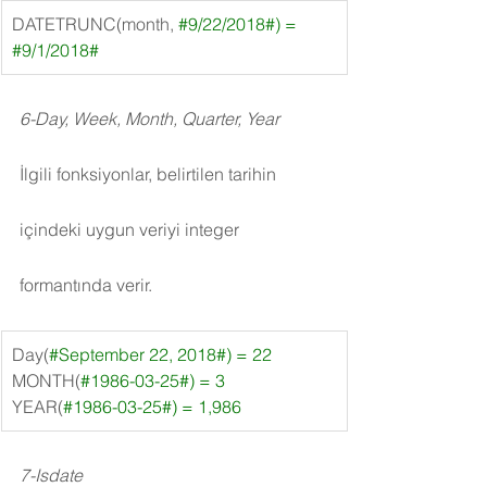
DATETRUNC(month, 
#9
/22/2018#) = 
#9
/1/2018#
6-Day, Week, Month, Quarter, Year
İlgili fonksiyonlar, belirtilen tarihin 
içindeki uygun veriyi integer 
formantında verir.
Day(
#September
 22, 2018#) = 22
MONTH(
#1986
-03-25#) = 3
YEAR(
#1986
-03-25#) = 1,986
7-Isdate