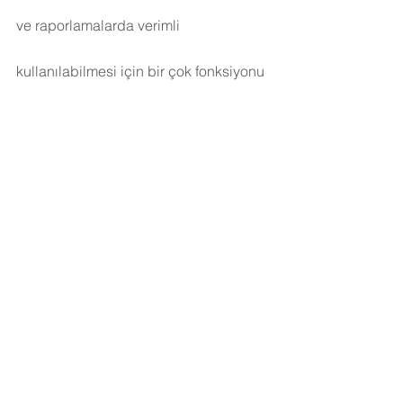
ve raporlamalarda verimli 
kullanılabilmesi için bir çok fonksiyonu 
built-in olarak sunmaktadır. Burada, 
ilgili alanlarımızı tarih veri tipine nasıl 
değiştireceğimizi ve Tableau üzerine 
bulunan tarih fonksiyonlarını nasıl 
kullanabileceğimizi gördük.
Son olarak tarih verilerinin Dimension 
ve Measure olarak kullanımı ile alakalı 