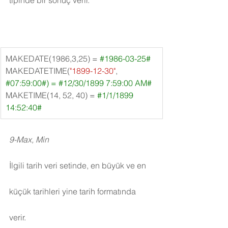
tipinde bir sonuç verir.
​MAKEDATE(1986,3,25) = 
#1986
-03-25#
MAKEDATETIME(
"1899-12-30"
, 
#07
:59:00#) = 
#12
/30/1899 7:59:00 AM#
MAKETIME(14, 52, 40) = 
#1
/1/1899 
14:52:40#
9-Max, Min
İlgili tarih veri setinde, en büyük ve en 
küçük tarihleri yine tarih formatında 
verir.