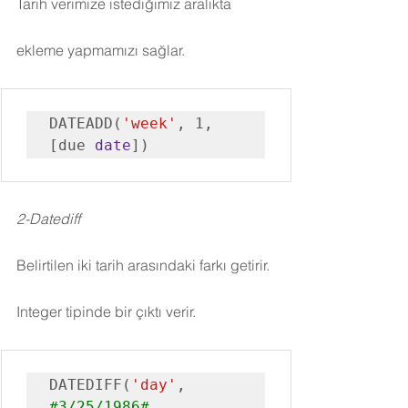
Tarih verimize istediğimiz aralıkta 
ekleme yapmamızı sağlar.
DATEADD(
'week'
, 1, 
[due 
date
])
2-Datediff
Belirtilen iki tarih arasındaki farkı getirir. 
Integer tipinde bir çıktı verir.
DATEDIFF(
'day'
, 
#3
/25/1986#, 