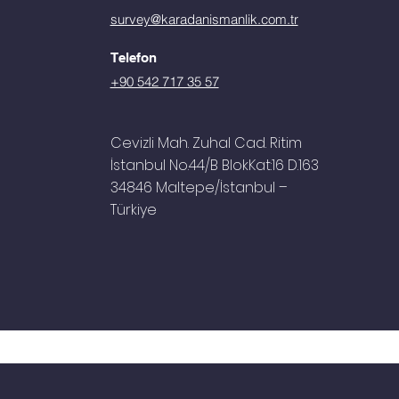
survey@karadanismanlik.com.tr
Telefon
+90 542 717 35 57
Cevizli Mah. Zuhal Cad. Ritim
İstanbul No.44/B BlokKat:16 D.163
34846 Maltepe/İstanbul –
Tür
kiye