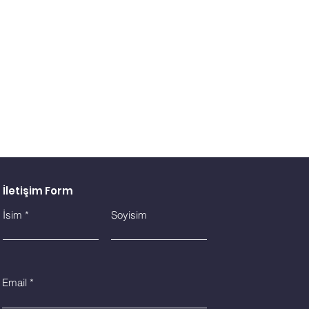
İletişim Form
İsim
Soyisim
Email