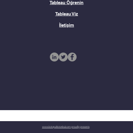
Tableau Öğrenin
Tableau Viz
İletişim
www.katapultistanbul.com proudly presents