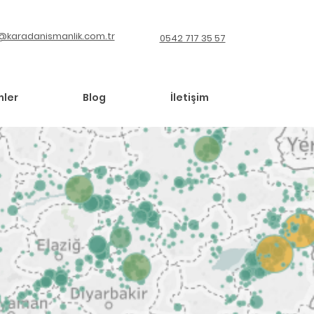
@karadanismanlik.com.tr
0542 717 35 57
mler
Blog
İletişim