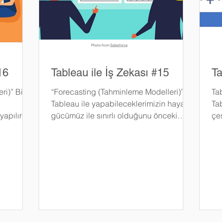
16
Tableau ile İş Zekası #15
Ta
i)” Bir
“Forecasting (Tahminleme Modelleri)”
Ta
Tableau ile yapabileceklerimizin hayal
Ta
yapılır
gücümüz ile sınırlı olduğunu önceki
çeş
yazılarımızda yer yer...
ser