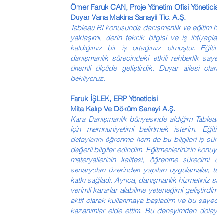
Ömer Faruk CAN, Proje Yönetim Ofisi Yöneticis
Duyar Vana Makina Sanayii Tic. A.Ş.
Tableau BI konusunda danışmanlık ve eğitim h
yaklaşımı, derin teknik bilgisi ve iş ihtiy
kaldığımız bir iş ortağımız olmuştur. Eğit
danışmanlık sürecindeki etkili rehberlik say
önemli ölçüde geliştirdik. Duyar ailesi ol
bekliyoruz.
Faruk İŞLEK, ERP Yöneticisi
Mita Kalıp Ve Döküm Sanayi A.Ş.
Kara Danışmanlık bünyesinde aldığım Tableau
için memnuniyetimi belirtmek isterim. Eğ
detaylarını öğrenme hem de bu bilgileri iş s
değerli bilgiler edindim. Eğitmenlerinizin konuy
materyallerinin kalitesi, öğrenme sürecimi 
senaryoları üzerinden yapılan uygulamalar, t
katkı sağladı. Ayrıca, danışmanlık hizmetiniz s
verimli kararlar alabilme yeteneğimi geliştird
aktif olarak kullanmaya başladım ve bu say
kazanımlar elde ettim. Bu deneyimden dolayı