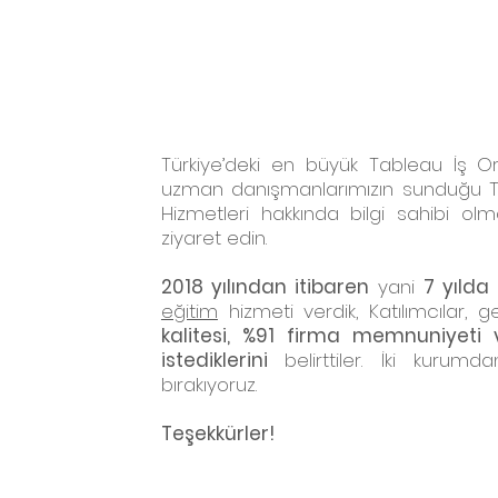
Türkiye’deki en büyük Tableau İş Ort
uzman danışmanlarımızın sunduğu Ta
Hizmetleri hakkında bilgi sahibi olm
ziyaret edin.
2018 yılından itibaren
yani
7 yılda
eğitim
hizmeti verdik, Katılımcılar, g
kalitesi, %91 firma memnuniyeti
istediklerini
belirttiler. İki kurum
bırakıyoruz.
Teşekkürler!