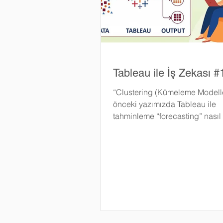
Tableau ile İş Zekası #
“Clustering (Kümeleme Modeller
önceki yazımızda Tableau ile
tahminleme “forecasting” nasıl 
buna değinmiştik, şimdi ise...