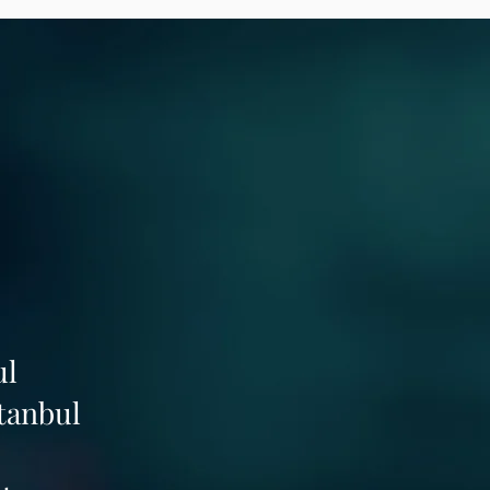
ul
stanbul