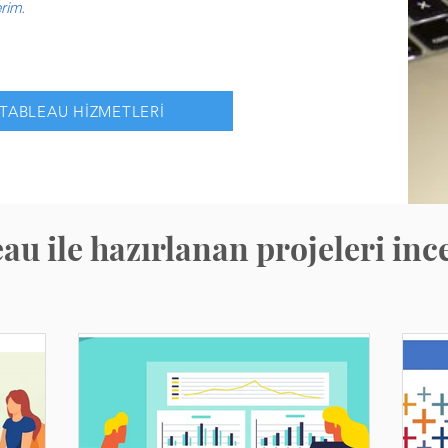
erim.
TABLEAU HİZMETLERİ
au ile hazırlanan projeleri inc