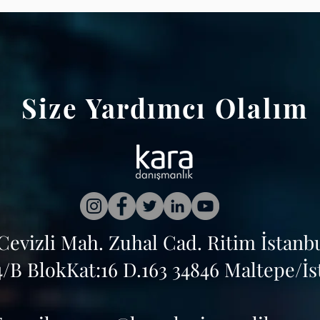
Size Yardımcı Olalım
Cevizli Mah. Zuhal Cad. Ritim İstanb
4/B Blok
Kat:16 D.163 34846 Maltepe/İ