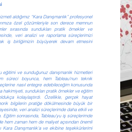
i
izmeti aldığımız “Kara Danışmanlık” profesyonel
açlarımıza özel çözümleriyle son derece memnun
imler sırasında sundukları pratik örnekler ve
esinde, veri analizi ve raporlama süreçlerimizi
arak iş birliğimizin büyüyerek devam etmesini
 eğitimi ve sunduğunuz danışmanlık hizmetleri
itim süreci boyunca, hem Tableau'nun teknik
üreçlerine nasıl entegre edebileceğim konusunda
a hakimiyeti, sundukları pratik örnekler ve eğitim
oldukça kolaylaştırdı. Özellikle, gerçek hayat
eorik bilgilerin pratiğe dökülmesinde büyük bir
ayesinde, veri analizi süreçlerimde daha etkili ve
im. Eğitim sonrasında, Tableau'yu iş süreçlerimde
ede hem zaman hem de maliyet açısından önemli
 Kara Danışmanlık'a ve ekibine teşekkürlerimi