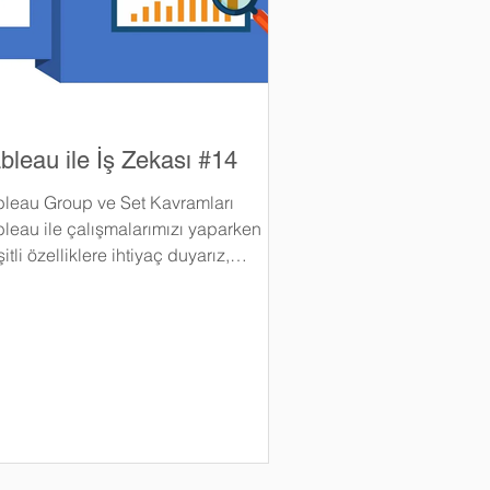
bleau ile İş Zekası #14
bleau Group ve Set Kavramları
bleau ile çalışmalarımızı yaparken
itli özelliklere ihtiyaç duyarız,
imizin bu yazısında bir çok...