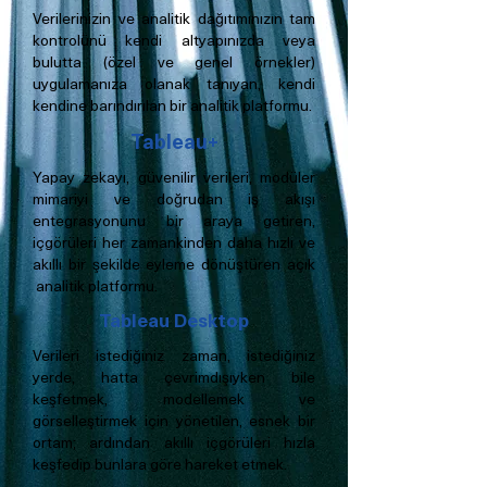
Verilerinizin ve analitik dağıtımınızın tam
kontrolünü kendi altyapınızda veya
bulutta (özel ve genel örnekler)
uygulamanıza olanak tanıyan, kendi
kendine barındırılan bir analitik platformu.
Tableau+
Yapay zekayı, güvenilir verileri, modüler
mimariyi ve doğrudan iş akışı
entegrasyonunu bir araya getiren,
içgörüleri her zamankinden daha hızlı ve
akıllı bir şekilde eyleme dönüştüren açık
analitik platformu.
Tableau Desktop
Verileri istediğiniz zaman, istediğiniz
yerde, hatta çevrimdışıyken bile
keşfetmek, modellemek ve
görselleştirmek için yönetilen, esnek bir
ortam; ardından akıllı içgörüleri hızla
keşfedip bunlara göre hareket etmek.