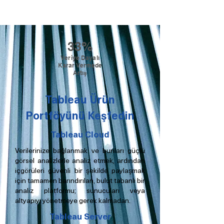
33%
Veriye Dayalı
Karar Vermede
Artış
Tableau Ürün
Portföyünü Keşfedin
Tableau Cloud
Verilerinize bağlanmak ve bunları güçlü
görsel analizlerle analiz etmek, ardından
içgörüleri güvenli bir şekilde paylaşmak
için tamamen barındırılan, bulut tabanlı bir
analiz platformu; sunucuları veya
altyapıyı yönetmeye gerek kalmadan.
Tableau Server