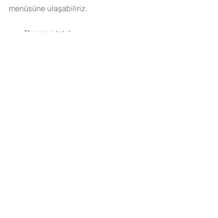
menüsüne ulaşabiliriz.
Running total
Difference
Percent difference
Percent of total
Rank
Percentile
Moving average
YTD total