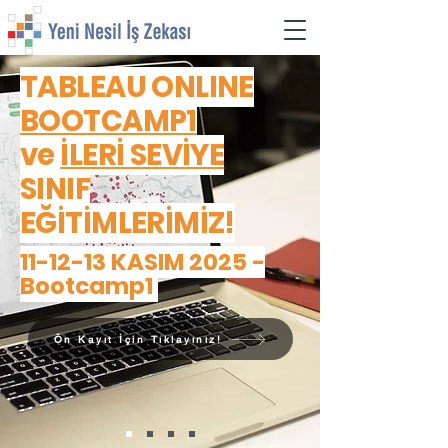
TABLEAU ONLINE
BOOTCAMP1
ve
İLERİ SEVİYE
SINIF
EĞİTİMLERİMİZ!
11-12-13 KASIM 2025 -
Bootcamp1
Ön Kayıt İçin Tıklayınız!