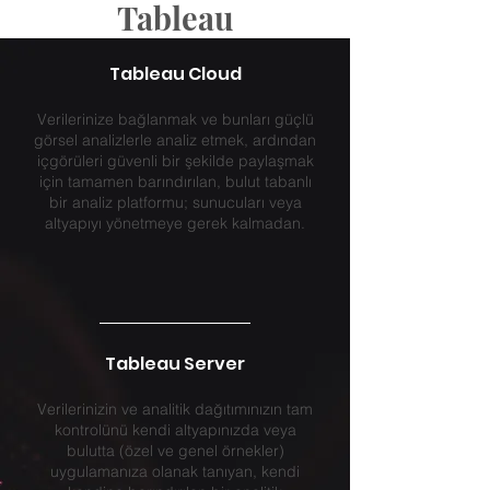
Tableau
Tableau Cloud
Verilerinize bağlanmak ve bunları güçlü
görsel analizlerle analiz etmek, ardından
içgörüleri güvenli bir şekilde paylaşmak
için tamamen barındırılan, bulut tabanlı
bir analiz platformu; sunucuları veya
altyapıyı yönetmeye gerek kalmadan.
Tableau Server
Verilerinizin ve analitik dağıtımınızın tam
kontrolünü kendi altyapınızda veya
bulutta (özel ve genel örnekler)
uygulamanıza olanak tanıyan, kendi